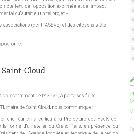
ompte tenu de l’opposition exprimée et de l’impact
ental qu’aurait eu un tel projet ».
des associations (dont l’ASEVE) et des citoyens a été
hippodrome.
e Saint-Cloud
L
tion, notamment de l’ASEVE, a porté ses fruits.
C
I, maire de Saint-Cloud, nous communique :
V
a
ier, une réunion a eu lieu à la Préfecture des Hauts-de-
s la forme d’un atelier du Grand Paris, en présence du
R
Président de l’Agence foncière et technique de la région