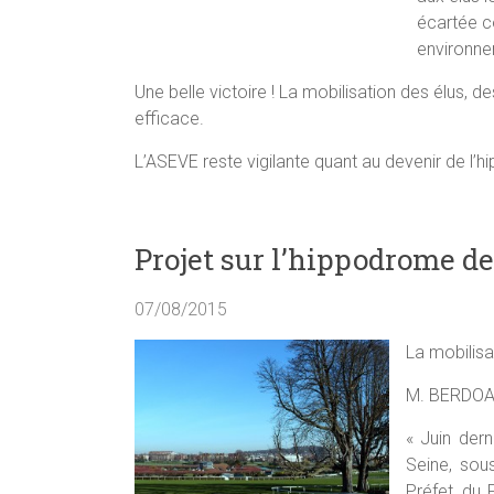
écartée c
environnem
Une belle victoire ! La mobilisation des élus, 
efficace.
L’ASEVE reste vigilante quant au devenir de l’
Projet sur l’hippodrome d
07/08/2015
La mobilisa
M. BERDOAT
« Juin dern
Seine, sou
Préfet, du 