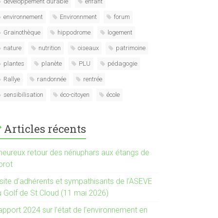
développement durable
enfant
environnement
Environnment
forum
Grainothèque
hippodrome
logement
nature
nutrition
oiseaux
patrimoine
plantes
planète
PLU
pédagogie
Rallye
randonnée
rentrée
sensibilisation
éco-citoyen
école
Articles récents
’heureux retour des nénuphars aux étangs de
orot
isite d’adhérents et sympathisants de l’ASEVE
u Golf de St Cloud (11 mai 2026)
apport 2024 sur l’état de l’environnement en