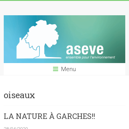
Skip
ASEVE
to
content
GARCHES
Menu
oiseaux
LA NATURE À GARCHES!!