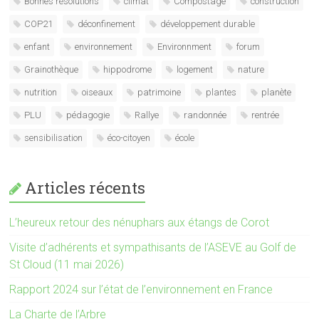
Bonnes résolutions
climat
Compostage
construction
COP21
déconfinement
développement durable
enfant
environnement
Environnment
forum
Grainothèque
hippodrome
logement
nature
nutrition
oiseaux
patrimoine
plantes
planète
PLU
pédagogie
Rallye
randonnée
rentrée
sensibilisation
éco-citoyen
école
Articles récents
L’heureux retour des nénuphars aux étangs de Corot
Visite d’adhérents et sympathisants de l’ASEVE au Golf de
St Cloud (11 mai 2026)
Rapport 2024 sur l’état de l’environnement en France
La Charte de l’Arbre