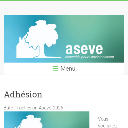
Skip
ASEVE
to
content
GARCHES
Menu
Adhésion
Bulletin-adhesion-Aseve-2026
Vous
souhaitez