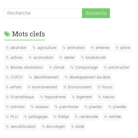
Mots clefs
abandon
agriculture
animation
antenne
arbre
arbres
association
atelier
biodiversité
Bonnes résolutions
climat
Compostage
construction
COP21
déconfinement
développement durable
enfant
environnement
Environnment
forum
Grainothèque
hippodrome
logement
nature
nutrition
oiseaux
patrimoine
plantes
planète
PLU
pédagogie
Rallye
randonnée
rentrée
sensibilisation
éco-citoyen
école