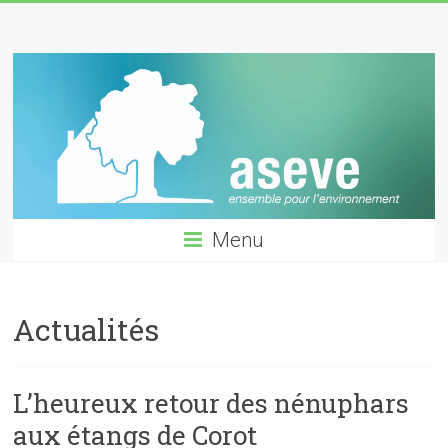
Skip
ASEVE
to
content
GARCHES
Menu
Actualités
L’heureux retour des nénuphars
aux étangs de Corot