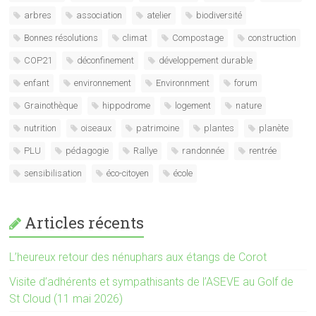
arbres
association
atelier
biodiversité
Bonnes résolutions
climat
Compostage
construction
COP21
déconfinement
développement durable
enfant
environnement
Environnment
forum
Grainothèque
hippodrome
logement
nature
nutrition
oiseaux
patrimoine
plantes
planète
PLU
pédagogie
Rallye
randonnée
rentrée
sensibilisation
éco-citoyen
école
Articles récents
L’heureux retour des nénuphars aux étangs de Corot
Visite d’adhérents et sympathisants de l’ASEVE au Golf de
St Cloud (11 mai 2026)