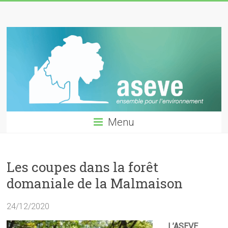
Skip
ASEVE
to
content
GARCHES
Menu
Les coupes dans la forêt
domaniale de la Malmaison
24/12/2020
L’ASEVE